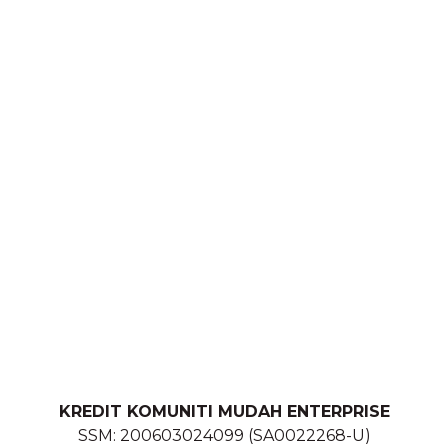
untuk
berhubung
dengan
team kami.
KREDIT KOMUNITI MUDAH ENTERPRISE
SSM: 200603024099 (SA0022268-U)