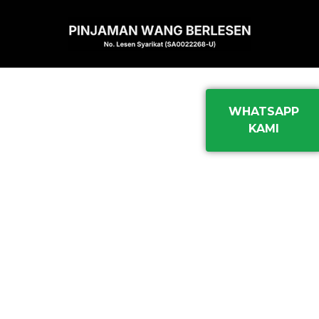
Skip
to
content
Terim
Kami akan
WHATSAPP
meneliti
a
KAMI
permohonan
kasih
anda untuk
prosedur
seterusnya.
Sekiranya
anda ingin
maklumat
lanjut, sila
klik link
Whatsapp di
bawah